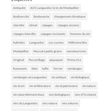
Antiquité
AOC Languedoc Grés de Montpellier
biodiversité
biodynamie
changement climatique
clairette
climat
cépages
cépages anciens
cépages interdits
cépages résistants
femmes du vin
hybrides
Languedoc
Les cuvées
Millésime Bio
Montpellier
Muscat à petits grains
oenotourisme
Originel
Passerillage
piquepoul
Prima Ora
Roumanie
Sète
taille
Terroir
vendanges
vendanges en Languedoc
vin antique
vin biologique
vin et art
vin et littérature
vin et patrimoine
vin nature
vin naturellement doux
vins biologiques
vins d'Occitanie
vins du Languedoc
vins nature
vins natures