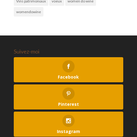
Vins patrimoniaux
voeux
women do wine
womendowine
Suivez-moi
Facebook
Pinterest
Instagram