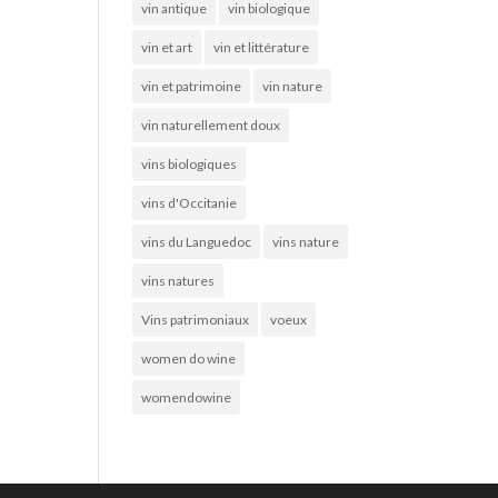
vin antique
vin biologique
vin et art
vin et littérature
vin et patrimoine
vin nature
vin naturellement doux
vins biologiques
vins d'Occitanie
vins du Languedoc
vins nature
vins natures
Vins patrimoniaux
voeux
women do wine
womendowine