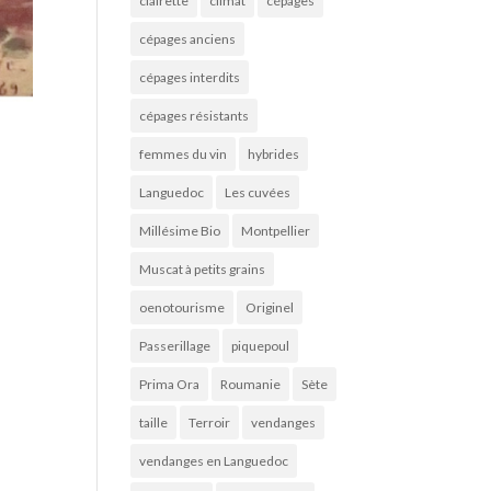
clairette
climat
cépages
cépages anciens
cépages interdits
cépages résistants
femmes du vin
hybrides
Languedoc
Les cuvées
Millésime Bio
Montpellier
Muscat à petits grains
oenotourisme
Originel
Passerillage
piquepoul
Prima Ora
Roumanie
Sète
taille
Terroir
vendanges
vendanges en Languedoc