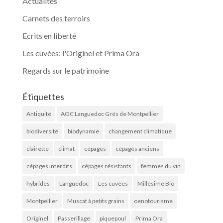
Actualités
Carnets des terroirs
Ecrits en liberté
Les cuvées: l'Originel et Prima Ora
Regards sur le patrimoine
Étiquettes
Antiquité
AOC Languedoc Grés de Montpellier
biodiversité
biodynamie
changement climatique
clairette
climat
cépages
cépages anciens
cépages interdits
cépages résistants
femmes du vin
hybrides
Languedoc
Les cuvées
Millésime Bio
Montpellier
Muscat à petits grains
oenotourisme
Originel
Passerillage
piquepoul
Prima Ora