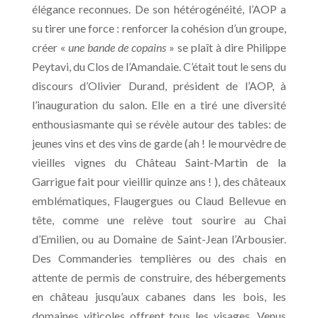
élégance reconnues. De son hétérogénéité, l’AOP a
su tirer une force : renforcer la cohésion d’un groupe,
créer «
une bande de copains
» se plaît à dire Philippe
Peytavi, du Clos de l’Amandaie. C’était tout le sens du
discours d’Olivier Durand, président de l’AOP, à
l’inauguration du salon. Elle en a tiré une diversité
enthousiasmante qui se révèle autour des tables: de
jeunes vins et des vins de garde (ah ! le mourvèdre de
vieilles vignes du Château Saint-Martin de la
Garrigue fait pour vieillir quinze ans ! ), des châteaux
emblématiques, Flaugergues ou Claud Bellevue en
tête, comme une relève tout sourire au Chai
d’Emilien, ou au Domaine de Saint-Jean l’Arbousier.
Des Commanderies templières ou des chais en
attente de permis de construire, des hébergements
en château jusqu’aux cabanes dans les bois, les
domaines viticoles offrent tous les visages. Venus