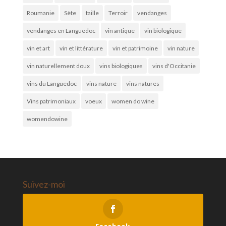
Roumanie
Sète
taille
Terroir
vendanges
vendanges en Languedoc
vin antique
vin biologique
vin et art
vin et littérature
vin et patrimoine
vin nature
vin naturellement doux
vins biologiques
vins d'Occitanie
vins du Languedoc
vins nature
vins natures
Vins patrimoniaux
voeux
women do wine
womendowine
Suivez-moi