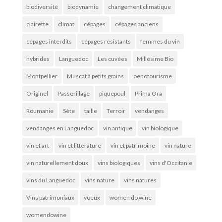
biodiversité
biodynamie
changement climatique
clairette
climat
cépages
cépages anciens
cépages interdits
cépages résistants
femmes du vin
hybrides
Languedoc
Les cuvées
Millésime Bio
Montpellier
Muscat à petits grains
oenotourisme
Originel
Passerillage
piquepoul
Prima Ora
Roumanie
Sète
taille
Terroir
vendanges
vendanges en Languedoc
vin antique
vin biologique
vin et art
vin et littérature
vin et patrimoine
vin nature
vin naturellement doux
vins biologiques
vins d'Occitanie
vins du Languedoc
vins nature
vins natures
Vins patrimoniaux
voeux
women do wine
womendowine