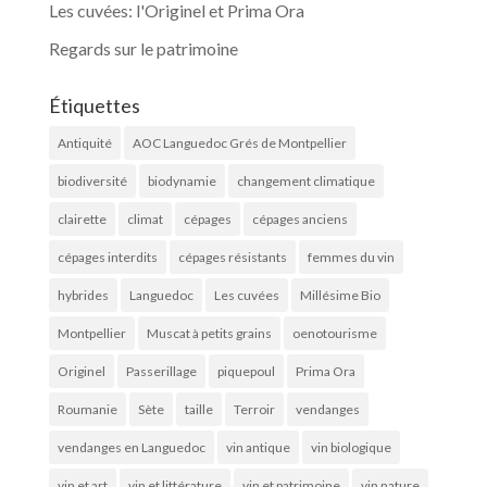
Les cuvées: l'Originel et Prima Ora
Regards sur le patrimoine
Étiquettes
Antiquité
AOC Languedoc Grés de Montpellier
biodiversité
biodynamie
changement climatique
clairette
climat
cépages
cépages anciens
cépages interdits
cépages résistants
femmes du vin
hybrides
Languedoc
Les cuvées
Millésime Bio
Montpellier
Muscat à petits grains
oenotourisme
Originel
Passerillage
piquepoul
Prima Ora
Roumanie
Sète
taille
Terroir
vendanges
vendanges en Languedoc
vin antique
vin biologique
vin et art
vin et littérature
vin et patrimoine
vin nature