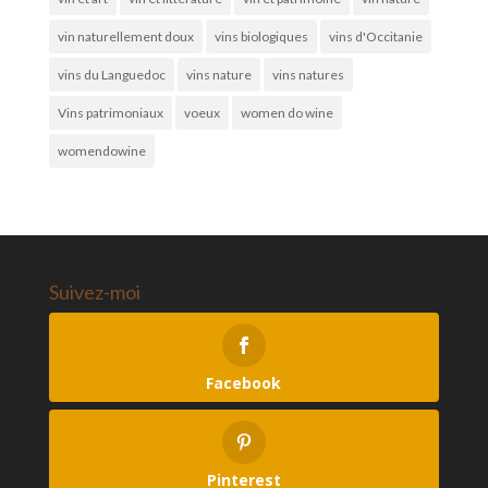
vin naturellement doux
vins biologiques
vins d'Occitanie
vins du Languedoc
vins nature
vins natures
Vins patrimoniaux
voeux
women do wine
womendowine
Suivez-moi
Facebook
Pinterest