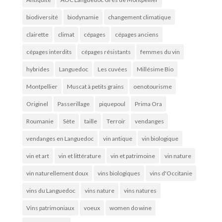
biodiversité
biodynamie
changement climatique
clairette
climat
cépages
cépages anciens
cépages interdits
cépages résistants
femmes du vin
hybrides
Languedoc
Les cuvées
Millésime Bio
Montpellier
Muscat à petits grains
oenotourisme
Originel
Passerillage
piquepoul
Prima Ora
Roumanie
Sète
taille
Terroir
vendanges
vendanges en Languedoc
vin antique
vin biologique
vin et art
vin et littérature
vin et patrimoine
vin nature
vin naturellement doux
vins biologiques
vins d'Occitanie
vins du Languedoc
vins nature
vins natures
Vins patrimoniaux
voeux
women do wine