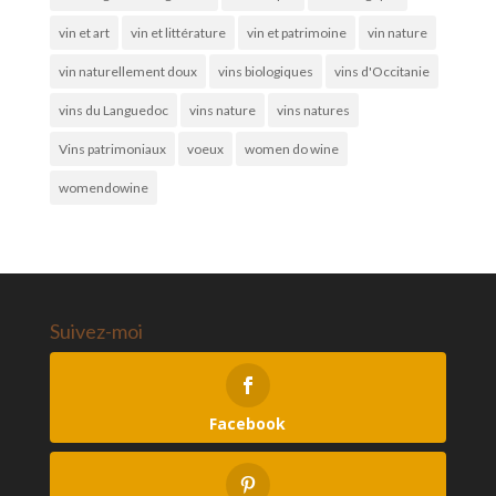
vin et art
vin et littérature
vin et patrimoine
vin nature
vin naturellement doux
vins biologiques
vins d'Occitanie
vins du Languedoc
vins nature
vins natures
Vins patrimoniaux
voeux
women do wine
womendowine
Suivez-moi
Facebook