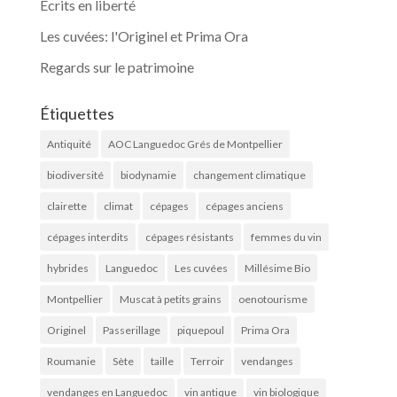
Ecrits en liberté
Les cuvées: l'Originel et Prima Ora
Regards sur le patrimoine
Étiquettes
Antiquité
AOC Languedoc Grés de Montpellier
biodiversité
biodynamie
changement climatique
clairette
climat
cépages
cépages anciens
cépages interdits
cépages résistants
femmes du vin
hybrides
Languedoc
Les cuvées
Millésime Bio
Montpellier
Muscat à petits grains
oenotourisme
Originel
Passerillage
piquepoul
Prima Ora
Roumanie
Sète
taille
Terroir
vendanges
vendanges en Languedoc
vin antique
vin biologique