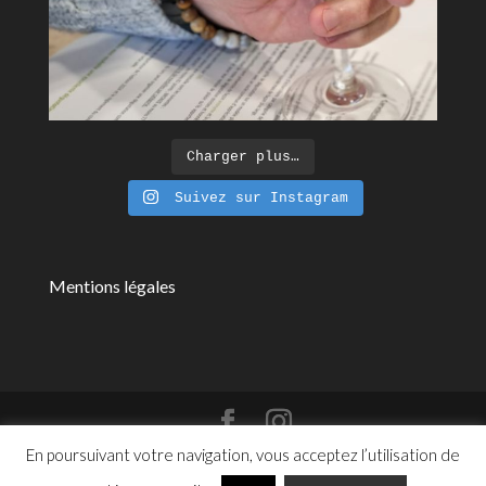
Charger plus…
Suivez sur Instagram
Mentions légales
En poursuivant votre navigation, vous acceptez l’utilisation de
Design de Lucie Hourdequin | Glyphe Studio - ©