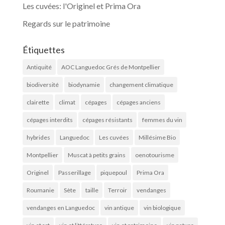
Les cuvées: l'Originel et Prima Ora
Regards sur le patrimoine
Étiquettes
Antiquité
AOC Languedoc Grés de Montpellier
biodiversité
biodynamie
changement climatique
clairette
climat
cépages
cépages anciens
cépages interdits
cépages résistants
femmes du vin
hybrides
Languedoc
Les cuvées
Millésime Bio
Montpellier
Muscat à petits grains
oenotourisme
Originel
Passerillage
piquepoul
Prima Ora
Roumanie
Sète
taille
Terroir
vendanges
vendanges en Languedoc
vin antique
vin biologique