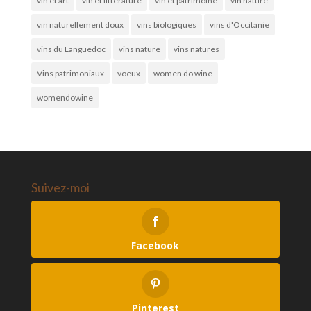
vin et art
vin et littérature
vin et patrimoine
vin nature
vin naturellement doux
vins biologiques
vins d'Occitanie
vins du Languedoc
vins nature
vins natures
Vins patrimoniaux
voeux
women do wine
womendowine
Suivez-moi
Facebook
Pinterest