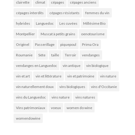
clairette
climat
cépages
cépages anciens
cépages interdits
cépages résistants
femmes du vin
hybrides
Languedoc
Les cuvées
Millésime Bio
Montpellier
Muscat à petits grains
oenotourisme
Originel
Passerillage
piquepoul
Prima Ora
Roumanie
Sète
taille
Terroir
vendanges
vendanges en Languedoc
vin antique
vin biologique
vin et art
vin et littérature
vin et patrimoine
vin nature
vin naturellement doux
vins biologiques
vins d'Occitanie
vins du Languedoc
vins nature
vins natures
Vins patrimoniaux
voeux
women do wine
womendowine