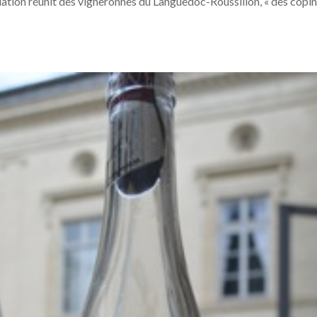
ciation réunit des vigneronnes du Languedoc-Roussillon, « des copin