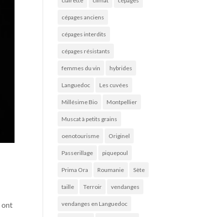
clairette
climat
cépages
cépages anciens
cépages interdits
cépages résistants
femmes du vin
hybrides
Languedoc
Les cuvées
Millésime Bio
Montpellier
Muscat à petits grains
oenotourisme
Originel
Passerillage
piquepoul
Prima Ora
Roumanie
Sète
taille
Terroir
vendanges
vendanges en Languedoc
s ont