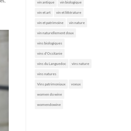
es,
vin antique
vin biologique
vin et art
vin et littérature
vin et patrimoine
vin nature
vin naturellement doux
vins biologiques
vins d'Occitanie
vins du Languedoc
vins nature
vins natures
Vins patrimoniaux
voeux
women do wine
womendowine