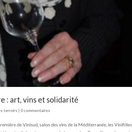
 : art, vins et solidarité
s terroirs
|
0 commentaires
-première de Vinisud, salon des vins de la Méditerranée, les Vinifille