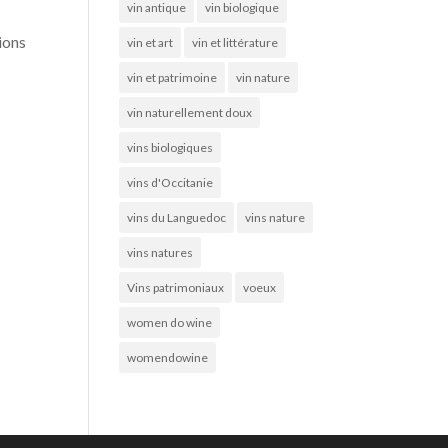
vin antique
vin biologique
ions
vin et art
vin et littérature
vin et patrimoine
vin nature
vin naturellement doux
vins biologiques
vins d'Occitanie
vins du Languedoc
vins nature
vins natures
Vins patrimoniaux
voeux
women do wine
womendowine