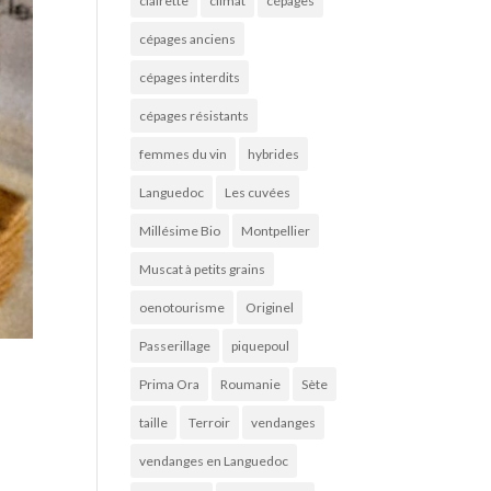
clairette
climat
cépages
cépages anciens
cépages interdits
cépages résistants
femmes du vin
hybrides
Languedoc
Les cuvées
Millésime Bio
Montpellier
Muscat à petits grains
oenotourisme
Originel
Passerillage
piquepoul
Prima Ora
Roumanie
Sète
taille
Terroir
vendanges
vendanges en Languedoc