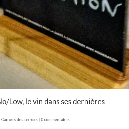
No/Low, le vin dans ses dernières
,
Carnets des terroirs
|
0 commentaires