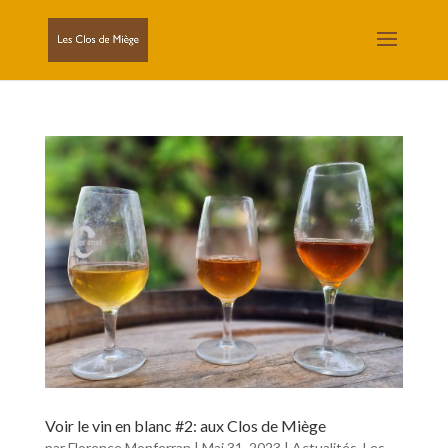
Voir le vin en blanc #2: aux Clos de Miège
par
Florence Monferran
|
Mai 31, 2023
|
Actualités
,
Les