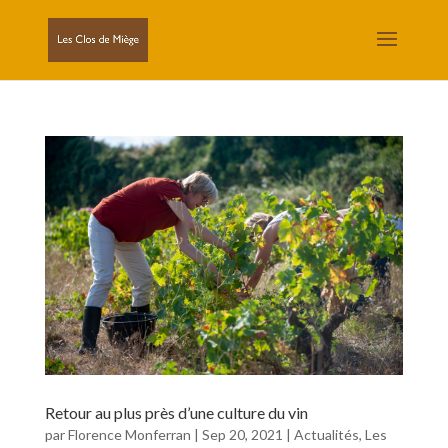
Retour au plus près d’une culture du vin
par
Florence Monferran
|
Sep 20, 2021
|
Actualités
,
Les