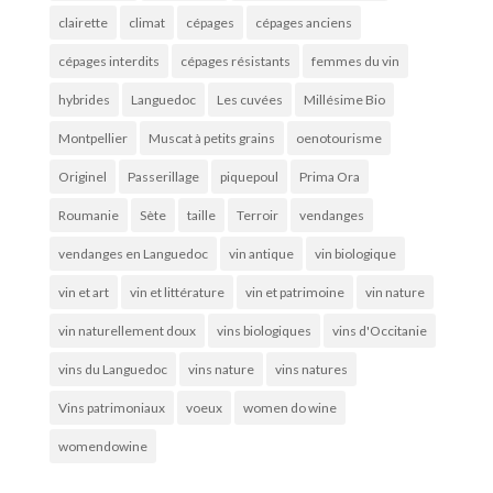
clairette
climat
cépages
cépages anciens
cépages interdits
cépages résistants
femmes du vin
hybrides
Languedoc
Les cuvées
Millésime Bio
Montpellier
Muscat à petits grains
oenotourisme
Originel
Passerillage
piquepoul
Prima Ora
Roumanie
Sète
taille
Terroir
vendanges
vendanges en Languedoc
vin antique
vin biologique
vin et art
vin et littérature
vin et patrimoine
vin nature
vin naturellement doux
vins biologiques
vins d'Occitanie
vins du Languedoc
vins nature
vins natures
Vins patrimoniaux
voeux
women do wine
womendowine