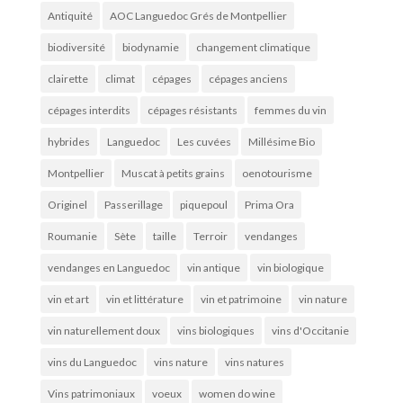
Antiquité
AOC Languedoc Grés de Montpellier
biodiversité
biodynamie
changement climatique
clairette
climat
cépages
cépages anciens
cépages interdits
cépages résistants
femmes du vin
hybrides
Languedoc
Les cuvées
Millésime Bio
Montpellier
Muscat à petits grains
oenotourisme
Originel
Passerillage
piquepoul
Prima Ora
Roumanie
Sète
taille
Terroir
vendanges
vendanges en Languedoc
vin antique
vin biologique
vin et art
vin et littérature
vin et patrimoine
vin nature
vin naturellement doux
vins biologiques
vins d'Occitanie
vins du Languedoc
vins nature
vins natures
Vins patrimoniaux
voeux
women do wine