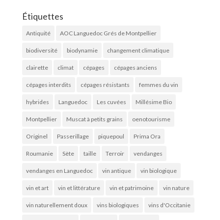
Étiquettes
Antiquité
AOC Languedoc Grés de Montpellier
biodiversité
biodynamie
changement climatique
clairette
climat
cépages
cépages anciens
cépages interdits
cépages résistants
femmes du vin
hybrides
Languedoc
Les cuvées
Millésime Bio
Montpellier
Muscat à petits grains
oenotourisme
Originel
Passerillage
piquepoul
Prima Ora
Roumanie
Sète
taille
Terroir
vendanges
vendanges en Languedoc
vin antique
vin biologique
vin et art
vin et littérature
vin et patrimoine
vin nature
vin naturellement doux
vins biologiques
vins d'Occitanie