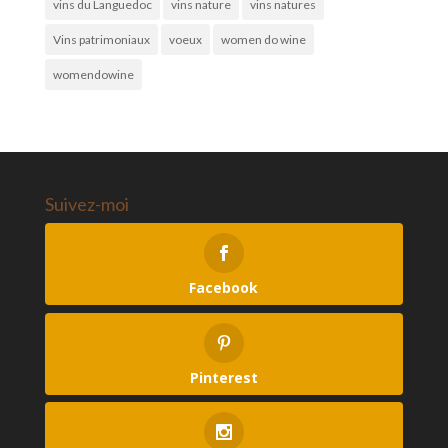
vins du Languedoc
vins nature
vins natures
Vins patrimoniaux
voeux
women do wine
womendowine
Suivez-moi
Facebook
Pinterest