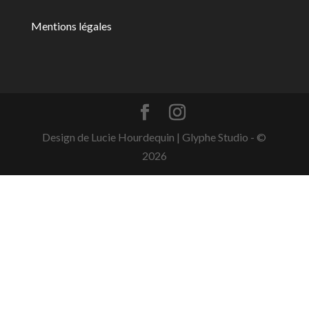
Charger plus…
Suivez sur Instagram
Mentions légales
Design de Lucie Hourdequin | Glyphe Studio - ©
2026