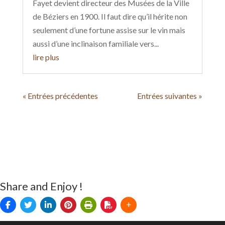
2/ Gustave Fayet, la vigne au service des arts
et des patrimoines
Parallèlement à ses activités de grand
propriétaire et entrepreneur viticole, Gustave
Fayet devient directeur des Musées de la Ville
de Béziers en 1900. Il faut dire qu’il hérite non
seulement d’une fortune assise sur le vin mais
aussi d’une inclinaison familiale vers...
lire plus
« Entrées précédentes
Entrées suivantes »